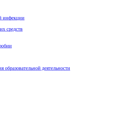
й инфекции
их средств
фобии
ия образовательной деятельности