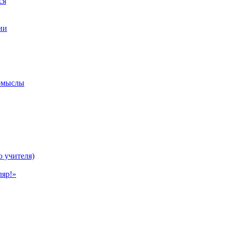
ся
ии
ромыслы
ю учителя)
ляр!»