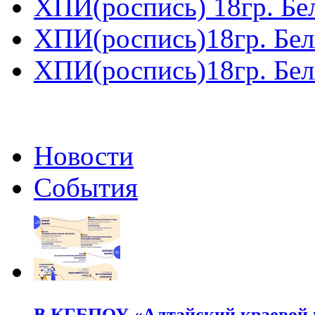
ХПИ(роспись) 18гр. Бел
ХПИ(роспись)18гр. Беля
ХПИ(роспись)18гр. Беля
Новости
События
В КГБПОУ «Алтайский краевой