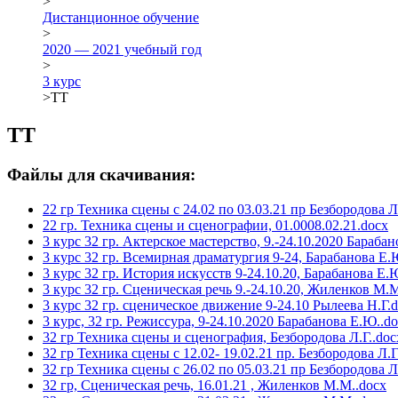
>
Дистанционное обучение
>
2020 — 2021 учебный год
>
3 курс
>
ТТ
ТТ
Файлы для скачивания:
22 гр Техника сцены с 24.02 по 03.03.21 пр Безбородова Л
22 гр. Техника сцены и сценографии, 01.0008.02.21.docx
3 курс 32 гр. Актерское мастерство, 9.-24.10.2020 Бараба
3 курс 32 гр. Всемирная драматургия 9-24, Барабанова Е.
3 курс 32 гр. История искусств 9-24.10.20, Барабанова Е.
3 курс 32 гр. Сценическая речь 9.-24.10.20, Жиленков М.
3 курс 32 гр. сценическое движение 9-24.10 Рылеева Н.Г.
3 курс, 32 гр. Режиссура, 9-24.10.2020 Барабанова Е.Ю..d
32 гр Техника сцены и сценография, Безбородова Л.Г..doc
32 гр Техника сцены с 12.02- 19.02.21 пр. Безбородова Л.Г
32 гр Техника сцены с 26.02 по 05.03.21 пр Безбородова Л
32 гр, Сценическая речь, 16.01.21 , Жиленков М.М..docx