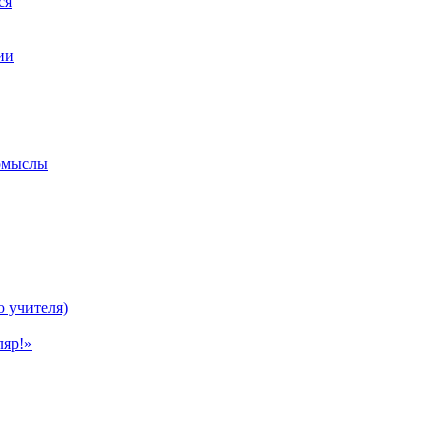
ся
ии
ромыслы
ю учителя)
ляр!»