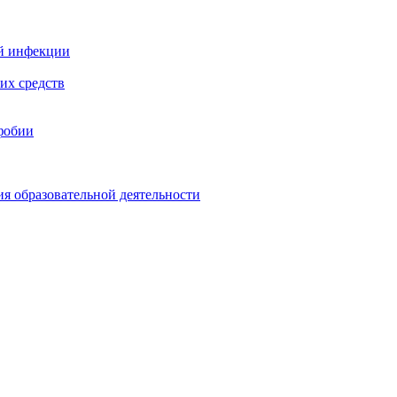
й инфекции
их средств
фобии
ия образовательной деятельности