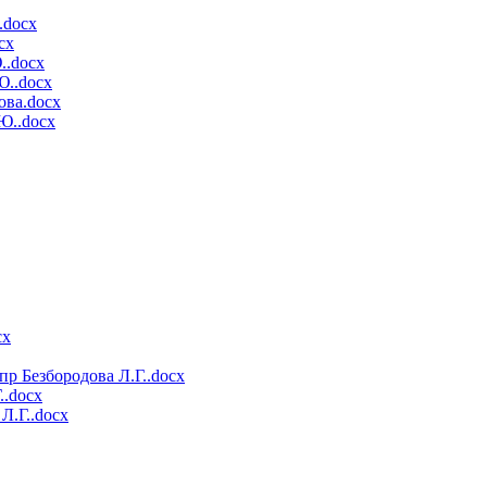
.docx
cx
..docx
Ю..docx
ова.docx
.Ю..docx
cx
пр Безбородова Л.Г..docx
..docx
Л.Г..docx