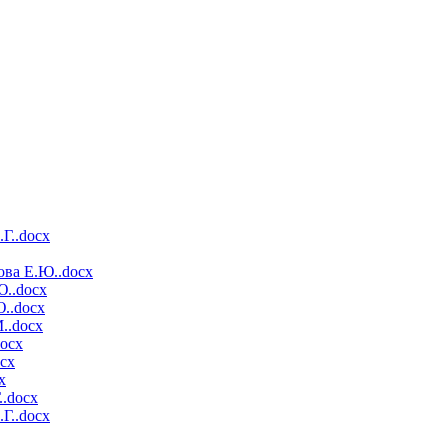
.Г..docx
нова Е.Ю..docx
Ю..docx
Ю..docx
М..docx
docx
ocx
x
..docx
.Г..docx