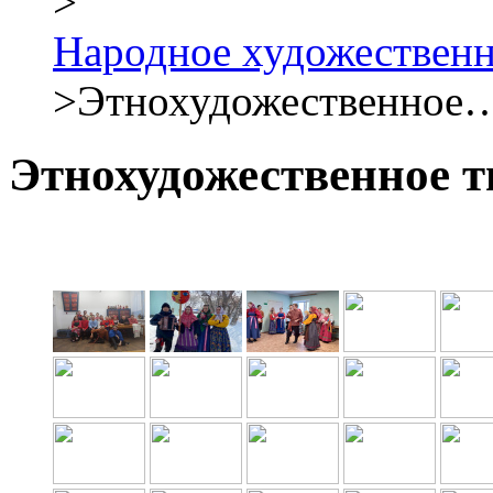
>
Народное художествен
>
Этнохудожественное
Этнохудожественное т